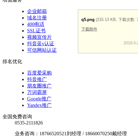
企业邮箱
域名注册
q5.png
(215.13 KB, 下载次数: 3
400电话
下载附件
SSL证书
视频宣传片
2019-3
抖音蓝v认证
可信网站认证
排名优化
百度爱采购
抖音推广
朋友圈推广
万词霸屏
Google推广
Yandex推广
全国免费咨询
0535-2111826
业务咨询：18766520521刘经理 / 18660070250戴经理